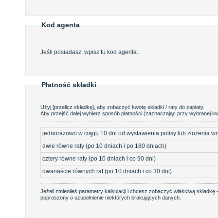
Kod agenta
Jeśli posiadasz, wpisz tu kod agenta:
Płatność składki
Użyj [przelicz składkę], aby zobaczyć kwotę składki / raty do zapłaty.
Aby przejść dalej wybierz sposób płatności (zaznaczając przy wybranej kw
jednorazowo w ciągu 10 dni od wystawienia polisy lub złożenia w
dwie równe raty (po 10 dniach i po 180 dniach)
cztery równe raty (po 10 dniach i co 90 dni)
dwanaście równych rat (po 10 dniach i co 30 dni)
Jeżeli zmieniłeś parametry kalkulacji i chcesz zobaczyć właściwą składkę –
poproszony o uzupełnienie niektórych brakujących danych.